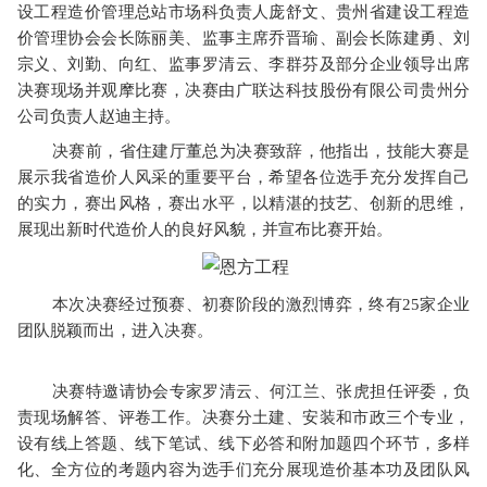
设工程造价管理总站市场科负责人庞舒文、贵州省建设工程造
价管理协会会长陈丽美、监事主席乔晋瑜、副会长陈建勇、刘
宗义、刘勤、向红、监事罗清云、李群芬及部分企业领导出席
决赛现场并观摩比赛，决赛由广联达科技股份有限公司贵州分
公司负责人赵迪主持。
决赛前，省住建厅董总为决赛致辞，他指出，技能大赛是
展示我省造价人风采的重要平台，希望各位选手充分发挥自己
的实力，赛出风格，赛出水平，以精湛的技艺、创新的思维，
展现出新时代造价人的良好风貌，并宣布比赛开始。
本次决赛经过预赛、初赛阶段的激烈博弈，终有25家企业
团队脱颖而出，进入决赛。
决赛特邀请协会专家罗清云、何江兰、张虎担任评委，负
责现场解答、评卷工作。决赛分土建、安装和市政三个专业，
设有线上答题、线下笔试、线下必答和附加题四个环节，多样
化、全方位的考题内容为选手们充分展现造价基本功及团队风