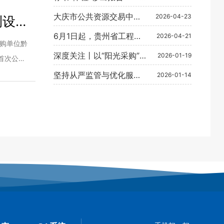
百色市公共资源交易实现
大庆市公共资源交易中心
2026-04-23
测设备
数字化跨越
迈出远程异地评标工作常
6月1日起，贵州省工程建
2026-04-21
态化步
购单位黔
设招投标试行暗标评审
深度关注丨以“阳光采购”
2026-01-19
3首次公告
压缩寻租空间
53021
坚持从严监管与优化服务
2026-01-14
并重 筑牢施工安全防线