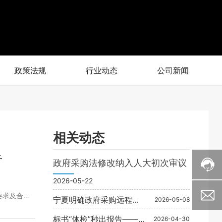
政策法规
行业动态
公司新闻
相关动态
告
政府采购法修改纳入人大初次审议
———
2026-05-22
术要求及合
宁夏明确政府采购远程异
2026-05-08
地评审适用范围与实施原
9、公告媒
标书“体检”秒出报告——
2026-04-30
则