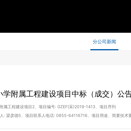
分公司新闻
小学附属工程建设项目中标（成交）公
工程建设项目2、项目编号: GZEF(采)2019-1413、项目序列
目联系人: 梁彦德5、项目联系人电话: 0855-64116716、项目用途、简要技
“招标项目内容”7、采购方式: 竞争性磋商8、采购日期 2019-12-31